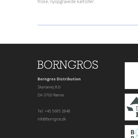
friske, nyopgravede kartofler.
Borngros Distribution
Skansevej 8.b
DK-3700 Rønne
Tel. +45 5695 2848
info@borngros.dk