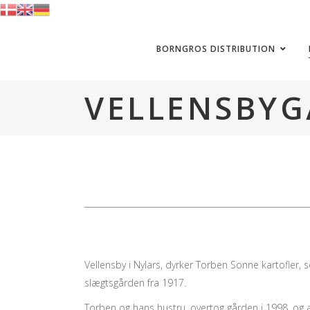
BORNGROS DISTRIBUTION
VELLENSBYG
Vellensby i Nylars, dyrker Torben Sonne kartofler,
slægtsgården fra 1917.
Torben og hans hustru, overtog gården i 1998, og a