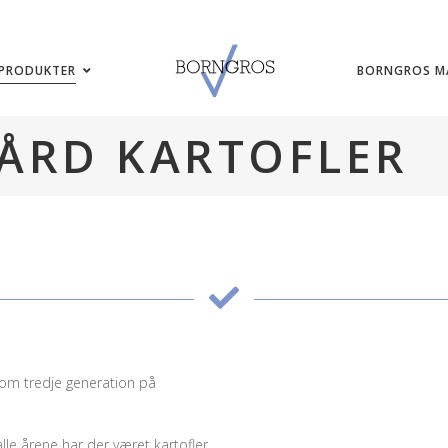
PRODUKTER
BORNGROS M
ÅRD KARTOFLER
 som tredje generation på
lle årene har der været kartofler