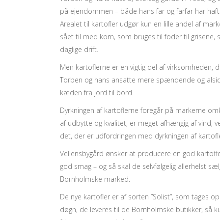
på ejendommen – både hans far og farfar har haft
Arealet til kartofler udgør kun en lille andel af mark
sået til med korn, som bruges til foder til grisene
daglige drift.
Men kartoflerne er en vigtig del af virksomheden,
Torben og hans ansatte mere spændende og alsidi
kæden fra jord til bord.
Dyrkningen af kartoflerne foregår på markerne omkr
af udbytte og kvalitet, er meget afhængig af vind, 
det, der er udfordringen med dyrkningen af kartofl
Vellensbygård ønsker at producere en god kartoffe
god smag – og så skal de selvfølgelig allerhelst s
Bornholmske marked.
De nye kartofler er af sorten ”Solist”, som tages 
døgn, de leveres til de Bornholmske butikker, så 