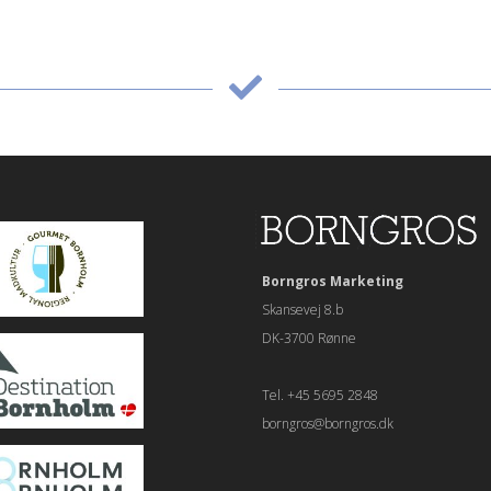
Borngros Marketing
Skansevej 8.b
DK-3700 Rønne
Tel. +45 5695 2848
borngros@borngros.dk