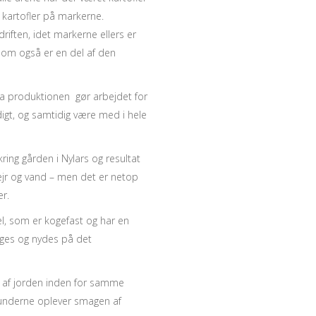
 kartofler på markerne.
driften, idet markerne ellers er
, som også er en del af den
 da produktionen gør arbejdet for
gt, og samtidig være med i hele
ing gården i Nylars og resultat
vejr og vand – men det er netop
er.
l, som er kogefast og har en
ælges og nydes på det
op af jorden inden for samme
kunderne oplever smagen af