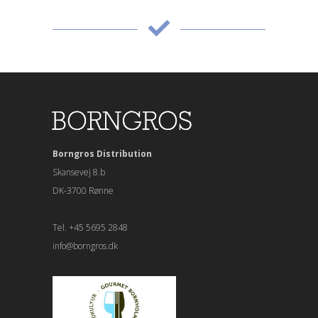
Borngros Distribution
Skansevej 8.b
DK-3700 Rønne
Tel. +45 5695 2848
info@borngros.dk