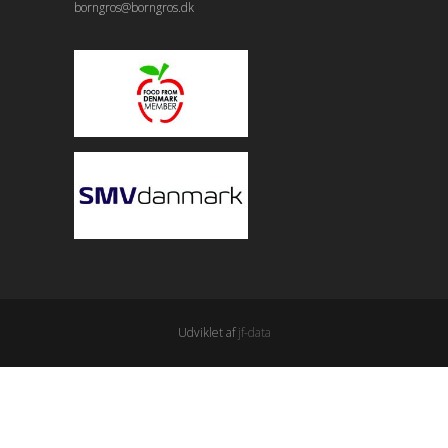
borngros@borngros.dk
Udviklet af
jf-data