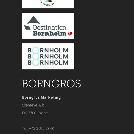
Borngros Marketing
Skansevej 8.b
DK-3700 Rønne
Tel. +45 5695 2848