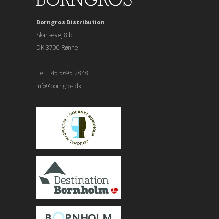
Borngros Distribution
Skansevej 8.b
DK-3700 Rønne
Tel. +45 5695 2848
info@borngros.dk