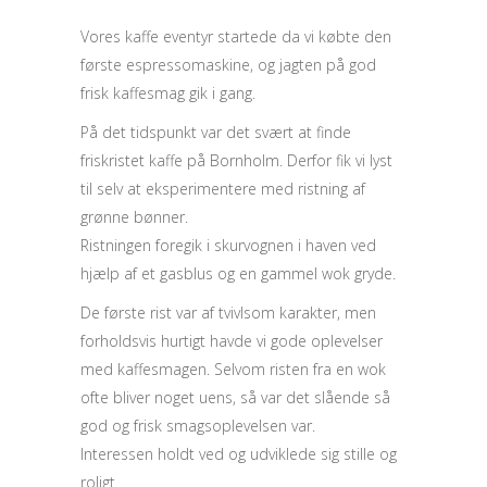
Vores kaffe eventyr startede da vi købte den
første espressomaskine, og jagten på god
frisk kaffesmag gik i gang.
På det tidspunkt var det svært at finde
friskristet kaffe på Bornholm. Derfor fik vi lyst
til selv at eksperimentere med ristning af
grønne bønner.
Ristningen foregik i skurvognen i haven ved
hjælp af et gasblus og en gammel wok gryde.
De første rist var af tvivlsom karakter, men
forholdsvis hurtigt havde vi gode oplevelser
med kaffesmagen. Selvom risten fra en wok
ofte bliver noget uens, så var det slående så
god og frisk smagsoplevelsen var.
Interessen holdt ved og udviklede sig stille og
roligt.