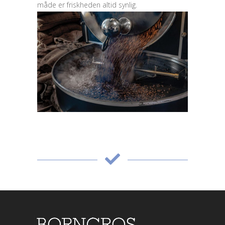
måde er friskheden altid synlig.