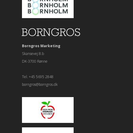
Borngros Marketing
Skansevej 8.b
DK-3700 Rønne
Tel. +45 5695 2848
borngros@borngros.dk