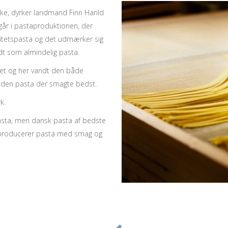
neke, dyrker landmand Finn Harild
år i pastaproduktionen, der
litetspasta og det udmærker sig
t som almindelig pasta.
net og her vandt den både
 den pasta der smagte bedst.
k.
 pasta, men dansk pasta af bedste
og producerer pasta med smag og