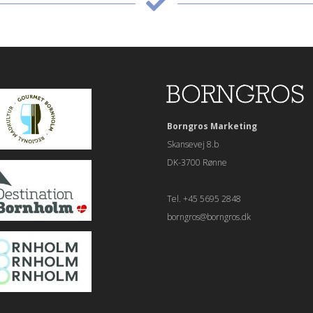
Borngros Marketing
Skansevej 8.b
DK-3700 Rønne
Tel. +45 5695 2848
borngros@borngros.dk