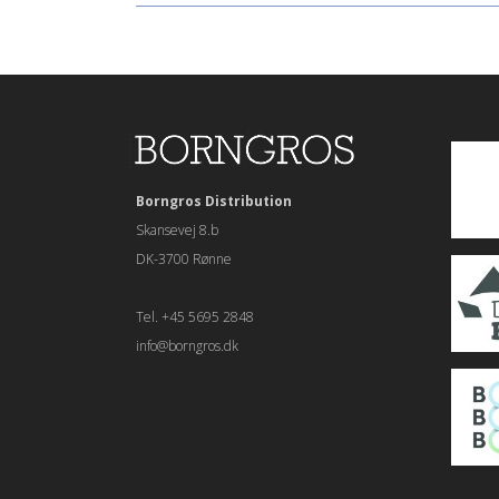
Borngros Distribution
Skansevej 8.b
DK-3700 Rønne
Tel. +45 5695 2848
info@borngros.dk