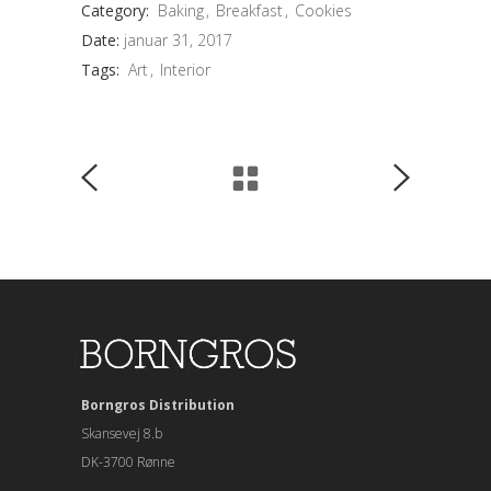
Category:
Baking
Breakfast
Cookies
Date:
januar 31, 2017
Tags:
Art
Interior
Borngros Distribution
Skansevej 8.b
DK-3700 Rønne