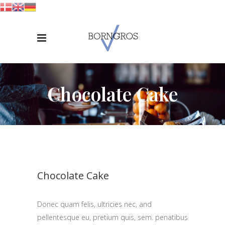
Chocolate Cake
Chocolate Cake
Donec quam felis, ultricies nec, and
pellentesque eu, pretium quis, sem. penatibus