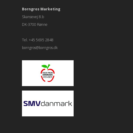
Borngros Marketing
Skansevej 8.b
DK-3700 Rønne
Tel. +45 5695 2848
borngros@borngros.dk